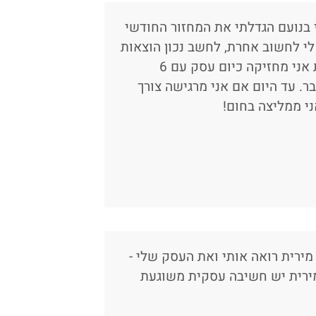
 בנועם הגדלתי את המחזור החודשי
זרה לי לחשוב אחרת, לחשב נכון הוצאות
מול הכנסות, לתכנן נכון, ליזום ולהתקדם. בזכות מירית אני מחזיקה כיום עסק עם 6
ר. עד היום אם אני מרגישה צורך
ני ממליצה בחום!
 הוא פשוט mind blowing בשבילי מירית רואה אותי ואת העסק שלי -
למירית יש חשיבה עסקית משוגעת