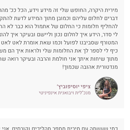
מירית היקרה, החופש שלי זה מידע וידע, הכל ככ׳ מהר 
דברים לחלום עליהם וכמובן מתוך המידע לדעת להתק
להחליף חלומות כי החלום של אתמול הוא כבר לא הח
לי סדר, הידע איך לחלום נכון וליישם ובעיקר איך לה
המטורף שסביבנו לפועל וכמו שאת אומרת לאט לאט מ
כיף לי לספר לך את החלומות שלי ולראות איך הם משת
מתוך שיחות איתך אני חולמת והרבה ובעיקר רואה שחל
מנדטורית אהובה שכמוך!
ציפי יוסיפוביץ׳
מנכ"לית ויבואנית אינפיניטי
כמי שעשתה עם מירית מספר תהליכים וקורסים, אני י