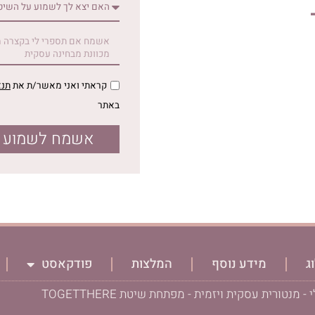
קראתי ואני מאשר/ת את
תנא
באתר
אשמח לשמוע ע
ג
מידע נוסף
המלצות
פודקאסט
נטורית עסקית ויזמית - מפתחת שיטת TOGETTHERE