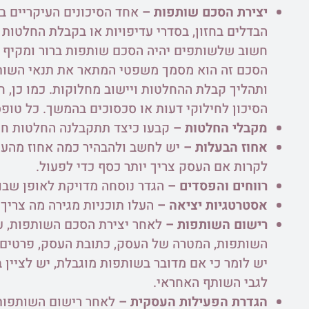
יצירת הסכם שותפות –
אחד הסיכונים העיקריים ב
הבדלים בחזון, בסדרי עדיפויות או בקבלת החלטות 
חשוב שלשותפים יהיה הסכם שותפות ברור ומקיף ה
הסכם זה הוא מסמך משפטי המתאר את תנאי השותפ
ותהליך קבלת ההחלטות ויישוב מחלוקות. כמו כן, ח
הסיכון לחילוקי דעות או סכסוכים בהמשך. כל טו
מקבלי החלטות –
קבעו כיצד תתקבלנה החלטות חש
אחוז הבעלות –
יש לחשב ולהבהיר כמה אחוז מהעסק
לקרות אם העסק צריך יותר כסף כדי לפעול.
רווחים והפסדים –
הגדר נוסחה מדויקת לאופן שבו 
אסטרטגיות יציאה –
העלו תוכניות מגירה מה צריך 
רישום השותפות –
לאחר יצירת הסכם השותפות, ע
השותפות, המטרה של העסק, כתובת העסק, פרטים 
יש לומר כי אם מדובר בשותפות מוגבלת, יש לציי
לגבי השותף האחראי.
הגדרת הפעילות העסקית –
לאחר רישום השותפות,