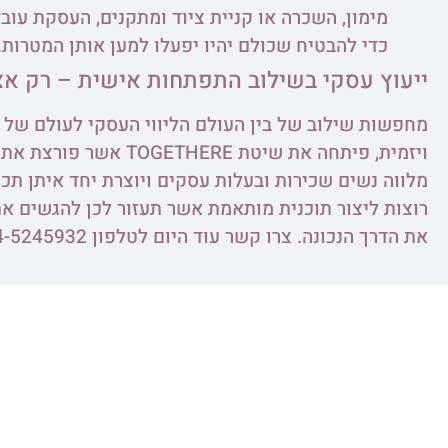
מימון, השכרה או קניית ציוד ומתקנים, העסקת עו
כדי להבטיח שכולם יהיו יפעלו למען אותן המטרות.
ייעוץ עסקי בשילוב התפתחות אישית – רק אצ
מחפשות שילוב של בין
העולם הליווי העסקי לעולם של
ויזמית, פיתחה את שיטת TOGETHERE אשר פורצת את גבולות האימון ומאפשרת לכן להגיע ליעדים – בכל תחומי החיים.
מלווה נשים
שכירות ובעלות עסקים ויוצרת יחד איתן תכ
רוצות ליצור תוכנית מותאמת אשר תעזור לכן להגשים את
את הדרך הנכונה. צרו קשר עוד היום לטלפון 054-5245932 או בכתובת המייל