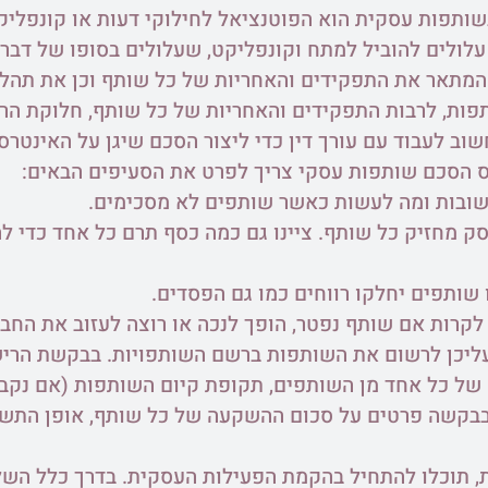
שותפות עסקית הוא הפוטנציאל לחילוקי דעות או קונפליק
עלולים להוביל למתח וקונפליקט, שעלולים בסופו של דבר 
מתאר את התפקידים והאחריות של כל שותף וכן את תהליך
ות, לרבות התפקידים והאחריות של כל שותף, חלוקת הרו
שוב לעבוד עם עורך דין כדי ליצור הסכם שיגן על האינטרס
פס הסכם שותפות עסקי צריך לפרט את הסעיפים הבאים:
ובות ומה לעשות כאשר שותפים לא מסכימים.
 מחזיק כל שותף. ציינו גם כמה כסף תרם כל אחד כדי ל
שותפים יחלקו רווחים כמו גם הפסדים.
לקרות אם שותף נפטר, הופך לנכה או רוצה לעזוב את החבר
ליכן לרשום את השותפות ברשם השותפויות. בבקשת הריש
של כל אחד מן השותפים, תקופת קיום השותפות (אם נקב
ן בבקשה פרטים על סכום ההשקעה של כל שותף, אופן התשל
 תוכלו להתחיל בהקמת הפעילות העסקית. בדרך כלל השל