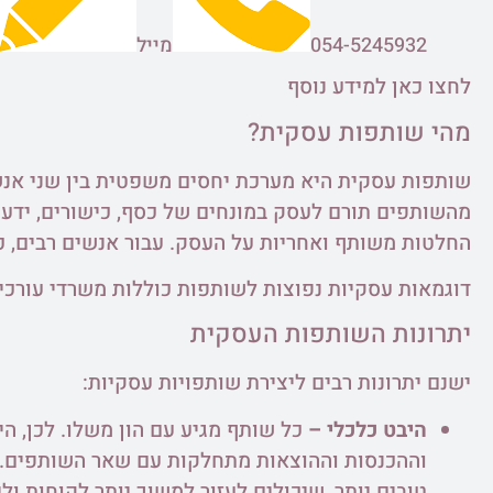
054-5245932
מייל
לחצו כאן למידע נוסף
מהי שותפות עסקית?
שותפות עסקית היא מערכת יחסים משפטית בין שני אנשי
מהשותפים תורם לעסק במונחים של כסף, כישורים, ידע 
החלטות משותף ואחריות על העסק. עבור אנשים רבים, כנ
דוגמאות עסקיות נפוצות לשותפות כוללות משרדי עורכי ד
יתרונות השותפות העסקית
ישנם יתרונות רבים ליצירת שותפויות עסקיות:
היבט כלכלי –
כל שותף מגיע עם הון משלו. לכן, 
וההכנסות וההוצאות מתחלקות עם שאר השותפים. על
טובים יותר, שיכולים לעזור למשוך יותר לקוחות ולי